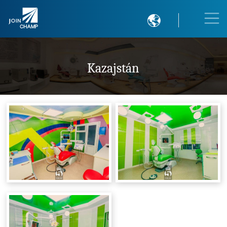

Kazajstán