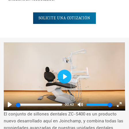
SOLICITE UNA COTIZACIÓN
Play
00:43
Play
Mute
Ente
El conjunto de sillones dentales ZC-S400 es un producto
fulls
nuevo desarrollado aquí en Joinchamp, y combina todas las
propiedades avanzadas de nuestras unidades dentales