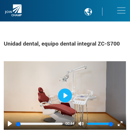

Unidad dental, equipo dental integral ZC-S700
Play
00:44
Play
Mute
Ente